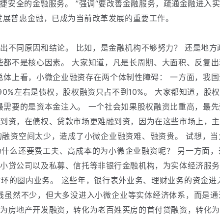
捷安全的金融服务。
”强调“要改善金融服务，疏通金融进入
发展普惠金融，已成为当前改革发展的重要工作。
出不同原因和结论。
比如，是金融机构不够努力？
还是地方
些都不是核心因素。
大家知道，凡是长周期、大面积、反复出
总体上看，小微企业融资存在两个体制性障碍：
一方面，我国
90%左右是债权，股权融资只占不到10%。
大家都知道，股权
最需要的是资本金注入。
一个社会如果股权融资比重高，最先
融到资，在债权、贷款市场更难融到资，因为在这些市场上，主
的融资空间太少，造成了小微企业融资难、融资贵。
试想，当
为什么还要费工夫、高成本的为小微企业融资呢？
另一方面，
网小贷公司以及私募、信托等非银行金融机构，为实体经济服务
循环的圈内业务。
这些年，银行表外业务、理财业务的资金进
钱虽然不少，但大多没进入小微企业等实体经济体系，而是通
化为房地产开发融资，转化为老百姓买房的首付贷融资，转化为