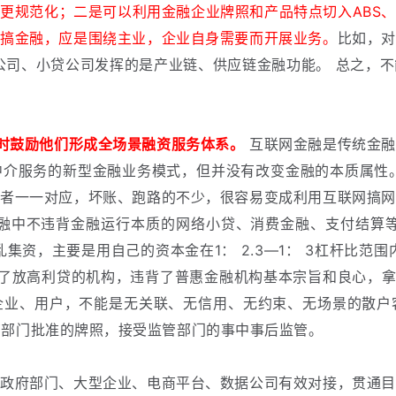
更规范化；二是可以利用金融企业牌照和产品特点切入ABS
团搞金融，应是围绕主业，企业自身需要而开展业务。
比如，对
公司、小贷公司发挥的是产业链、供应链金融功能。
总之，不
时鼓励他们形成全场景融资服务体系。
互联网金融是传统金融
中介服务的新型金融业务模式，但并没有改变金融的本质属性
资者一一对应，坏账、跑路的不少，很容易变成利用互联网搞网
融中不违背金融运行本质的网络小贷、消费金融、支付结算
乱集资，主要是用自己的资本金在1：
2.3—1：
3杠杆比范围
了放高利贷的机构，违背了普惠金融机构基本宗旨和良心，拿
企业、用户，不能是无关联、无信用、无约束、无场景的散户
管部门批准的牌照，接受监管部门的事中事后监管。
府部门、大型企业、电商平台、数据公司有效对接，贯通目