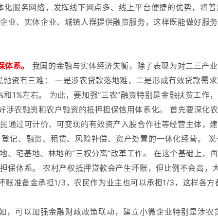
体化服务网络，发挥线下网点多、线上平台便捷的优势，将普
微企业、实体企业、城镇人群提供融资服务，这样既能做好服务
保体系。
我国的金融与实体经济失衡，除了表现为对二三产业
民融资有三难：
一是涉农贷款落地难，二是形成有效贷款需求
%和1%左右。
为此，要加强“三农”融资特别是金融扶贫工作
决好涉农融资和农户融资的抵押担保信用体系化。
首先要深化
农民通过可计价、可变现的有效资产入股合作社等经营主体，建
、登记、融资、租赁、风险补偿、资产处置的一体化经营。
说
地、宅基地、林地的“三权分离”改革工作。
在这个基础上，
担保体系。
农村产权抵押贷款会产生坏账，但比例不会高，大
的坏账准备金承担1/3，农民作为业主也可以承担1/3，这样各
如，可以加强金融财政政策联动，建立小微企业特别是涉农