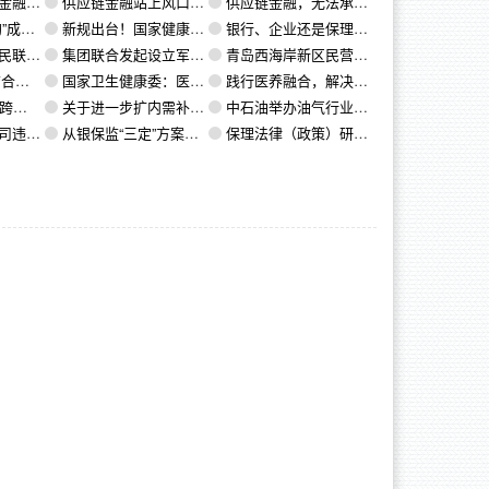
业进化
供应链金融站上风口 新老“选手”抢滩万亿级市场
供应链金融，无法承受之重？
何破局？
新规出台！国家健康医疗大数据发展再进一步
银行、企业还是保理公司，谁将主导供应链金融ABS江湖？
融合创新示范区
集团联合发起设立军民融合产业基金总规模100亿元
青岛西海岸新区民营企业联合投资集团有限公司正式成立
老新模式
国家卫生健康委：医养结合已探索形成4种模式
践行医养融合，解决老人看病难题
试验区
关于进一步扩内需补短板促发展的若干意见
中石油举办油气行业可持续发展论坛
款100万元
从银保监“三定”方案浅析租赁监管走向
保理法律（政策）研究及案例分析（ 2018 第13期）