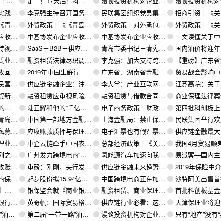
哪里？
定了！17天后！科创板7月22日举行首批公司上市仪式！筹备仅8个月，25家公司系首批挂牌上市公司
漫谈投资机构对企业的估值（十四）：周期性行业的估值
漫谈投资机构对企业的估值（十三）：收购一定
务启示
李克强主持召开国务院常务会议—部署完善跨境电商等新业态促进政策
民联集团组织党员集中收看“灯塔大课堂”第一课
招商引资丨《关于促进“双招双引”二
管理办法》
外贸政策丨《《青岛市外经贸发展专项资金管理办法》》
外贸政策丨对外承包工程新建项目
外贸政策丨《关于做好扶持企业投保短期出口信用保险政
查工作细则（三）
中基协发布企业应收账款、融资租赁债权、PPP+ABS业务尽职调查工作细则（二）
中基协发布企业应收账款、融资租赁债权、PPP+ABS业务尽职调查工作细则（一）
一文读懂关于中国融资租赁的
亿的批发市场
SaaS＋B2B＋供应链金融＝最大商机
青岛市委书记王清宪：西海岸新区要全力打造一流的国家级新区
国内油价将迎年内第四次下调 
政策解读
融资租赁法律尽职调查关键点解读
李克强：加大支持跨境电商发展
【重磅】广东省金融局关于组织开展商业保理行业专项
”的一种形式
2019年中国生鲜行业供应链行业深度研究报告（全文）
广东省、湖南省金融局关于组织开展商业保理行业专项清理排查的通知
贸易战会影响中国的石油需求增
东会会议圆满召开
供应链金融企业：注册资本“认缴制”下的大坑，你还敢任性注册资本100亿吗？
李大学：产业互联网的核心就是将商业模式重构
江苏高院：关于当前宏观经济形势下企业防范经营法律风
峰论坛顺利举办
融资租赁应重视风险管控 找准转型路径
融资租赁与借款合同的区别
商业保理法律案件审判要
研究
陆正耀和他的“千亿巨轮”
电子商务政策丨财政部发布关于跨境电商综合试验区零售出口货物税收政策的通知
第四批科创板上会企业公布，交控科技、南
计划的若干政策
中国第一部地方金融监管法规天津市地方金融监督管理条例颁布
上海金融局：禁止保理和融资租赁向P2P、地方金交所、私募基金非法集资
民联集团举行欢迎仪式祝贺易瑞国际电商迁
导至私募基金领域！
应收账款质押与保理的16大重要区别和联系
电子汇票也有假？票交所发布电子商业汇票信息真实性审核的通知
供应链金融最大问题：信息孤岛+金融牌照+传统金融认识不
调不再难（一）
中企云链牵手中国农业银行并正式发布“保理e融”产品
总部经济政策丨《关于引进总部型企业的若干政策》的实施细则
我国4月贸易顺差大幅收窄，相关税率仍存
构的基本概况
广州发力跨境电商“新模式”， 网络仲裁实现全程“无纸化”
氢能源汽车加速向我们驶来
易派客—国内主流工业品电商平台交
稿）》的解读
重磅：刚刚，央行发布《应收账款质押登记办法（修订征求意见稿）》：：融资租赁、保证金、存货和仓单质押等也参照执行！
供应链金融未来趋势：核心企业要去核心，底层资产才是关键
2019年保险中介市场乱象整治工作方案
津东疆投用
起步股份拟15.94亿元收购泽汇科技88.57%股权 加码跨境出口电商业务
中国跨境电商正在加速跑
沙特阿美出售首批LNG 首次踏入全球L
层设计
银保监会就《商业银行金融资产风险分类暂行办法》公开征求意见
融资租赁、商业保理企业上紧新发条
首批科创板基金募集超千亿元 业内人士称冷静
给国企？
黄奇帆：国际贸易格局根本变化，核心竞争力已变为产业链控制能力
供应链行业必看：这一万字里藏着中国未来最大的商机
天津保理业将迎大洗牌，小企业何
享（二）
第二届“一带一路”油气合作圆桌会议观点分享（一）
漫谈投资机构对企业的估值（九）：重置法
只有“地产”没有“养老” 养老地产如何回