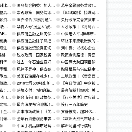
开发的影响（1）
国务院金融委：加大宏观经济政策逆周期调节力度 下大力气疏通货币政策传导
苏宁金融服务营收17.71亿，小贷及保理上半年末放款总额217亿
控仍是重点
宏观政策丨国务院印发《关于6个新设自由贸易试验区总体方案的通知》
【B2B案例】找煤网：用S2B方式做100亿的产业互联新思路
风险惹的祸
医养结合 探索打通“最后一公里”
央行改革完善贷款市场报价利率（LPR）形成机制，降低实体经济融资成本
 收入里
华夏人寿“接盘人”敲定正大集团！
人才政策丨《青岛西海岸新区管委 关于鼓励人口人才发展的十六条意见》
全过程
供应链金融之反向保理的前世今生
中国老人平均8年带病生存 养老不是简单的医疗问题
养老新趋势
供应链金融除了风控还要解决这些问题！
转让未来应收账款的商业保理合同的效力应如何认定?
10个建议
供应链融资没真正切入交易环节是目前暴露的主要问题
刘中锡：以核心企业为主的供应链金融，将转变为产业链金融、生态链金融
创新发展
税收政策丨国家税务总局再取消25项税务证明事项
政策查询路径丨青岛政策通平台（一期功能）启用
0个重点项目集中签约
过去一年石油业变好了吗？2019权威统计数据出炉
中国两大跨国项目输气突破3000亿立方米 等10则
科技的悖论
风控不是神，供应链金融中最大的风险来自于核心企业
融资租赁与供应链金融差异怎样融合？
投入大力气
美国石油库存减少108亿桶，石油钻井再减3座， 创2016年5月来最长月线连降周期
土地政策丨《青岛西海岸新区管委关于印发进一步规范土地利用管理工作的实施意见的通知》
，扩大对外开放
2019世界500强出炉！中石化成全球石油公司之最，沙特阿美入榜前十
【今日简讯】中企被指进口伊朗石油遭美制裁 等10则
增长8.5%
跨境支付：“钱”的海外征途
最高院裁判规则：关于“虚假印章”的认定、举证责任及法律后果
19年版）》
烟台市莱山区政协莅临民联集团考察座谈
【行业关注】供应链金融发展迅速风险渐显 机构参与要多途径做好风控
要油气产区
最高法发布“科创板17条”！司法护航科创板，提高违法违规成本；首次为资本市场基础性制度改革安排司法文件
投行三百年简史
政策大梳理
资本市场政策丨《关于规范发展区域性股权市场的指导意见》
罗静被拘，超34亿元供应链贷款爆雷，累及诺亚财富、湘财证券、云南信托
金管理？
全球石油悲观论来袭！终于明白国家取消了油气勘探开发限制的原因
《欧洲天然气市场面临一个不好过的年份》
读
中国手机品牌市场营销研究报告
解密阿里出行棋局