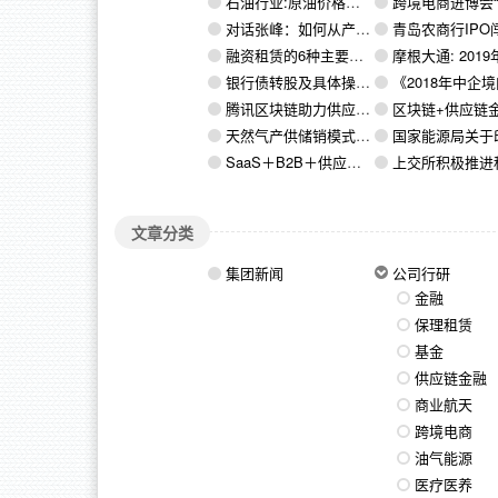
石油行业:原油价格后市展望
跨境电商进博会“现象级”表现：寺库模式成制
对话张峰：如何从产业底层逻辑看企业价值
青岛农商行IPO闯关成功，银行上市步伐
融资租赁的6种主要业务模式详解
摩根大通: 2019年人民币匯率或調
银行债转股及具体操作分析
《2018年中企境内外上市环境研究》发布，剖析中企境内外
腾讯区块链助力供应链金融,优化供应链管理
区块链+供应链金融:为小微企业融资推
天然气产供储销模式再创新 “南气北送”首次实现LNG罐箱运输
国家能源局关于印发页岩气发展规划 （2016-20
SaaS＋B2B＋供应链金融＝最大商机
上交所积极推进科创板和注册制试点落地，中国资本市场
文章分类
集团新闻
公司行研
金融
保理租赁
基金
供应链金融
商业航天
跨境电商
油气能源
医疗医养