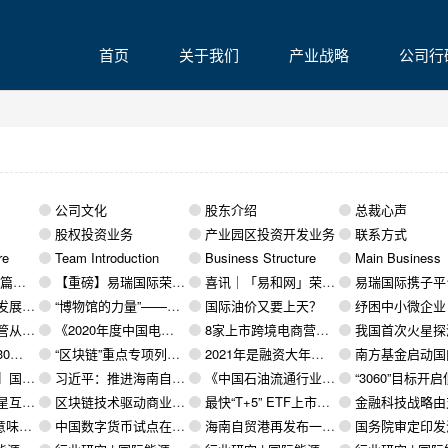
首页
关于我们
产业战略
公司行
公司文化
股东介绍
总裁心声
股权投资业务
产业园区投资开发业务
联系方式
re
Team Introduction
Business Structure
Main Business
议签约仪式
【重磅】易瑞国际荣获“亿邦产业互联网千峰奖·潜力奖”殊荣，未来可期！
喜讯｜「易和网」荣获“2021-2022产业互联网创新标杆企业”
易瑞国际携子平台易和网亮相东亚海洋博览会，跨境数
车道”
“博物馆的力量”——深圳市慈善会·文物保护公益基金的探索和实践
国际油价又要上天？
纾困中小微企业 做活供应
仍需多方配合
《2020年度中国电商人才状况调查报告》网经社发布
8家上市跨境电商营收近626亿元 却亏损近38亿元
我国首次火星探测天问一号任务着陆区域高
再谱新篇
“区块链”重点专项列入“十四五”国家重点研发计划 打造具有国际竞争力的区块链技术与产业生态
2021年是融资大年？贝恩公司解读2021年中国私募股权市场
南方基金启动国内公募基金首个“碳中和
完善运营报告
习近平：推进海南自由贸易港建设，推动建设更高水平开放型经济新体制
《中国石油流通行业发展报告蓝皮书（2020-2021）》正式发布
“3060”目标开启低碳新时代 能源大户按下减
站上新风口
区块链技术驱动商业银行开展供应链金融业务的创新路径
最快“T+5” ETF上市再提速
金融科技战略由支撑发展走向主动赋能 银行数字化
什么？
中国数字货币试点在全球领先
海南自贸港再发布一批制度创新案例，事涉审批、缴税、出口等
国务院审定印发海南自贸港鼓励类产业目录！新增143个行业享受