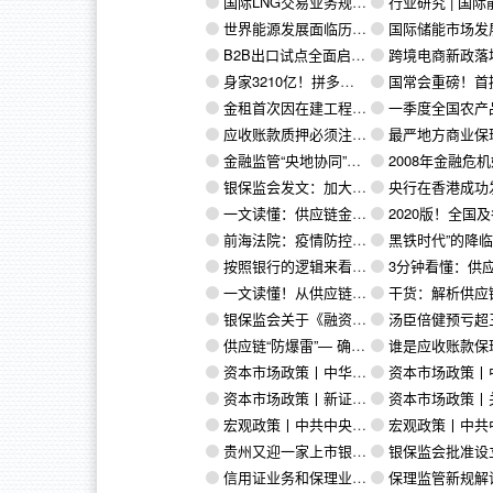
国际LNG交易业务规则发布
行业研究 | ​国际能源署：石油信息2020（
世界能源发展面临历史性转变，我们怎么办？
国际储能市场发展概况
B2B出口试点全面启动——跨境电商走上新通道
跨境电商新政落地一周 企业出口
身家3210亿！拼多多创始人黄峥财富超过马云！"你可以说我low，但你无法忽视我！"仅用5年时间完成逆袭
国常会重磅！首提金融系统向企业让利1.5万亿，这些举措要跟进！再提降准提振市场信
金租首次因在建工程被罚，这样做既合规又不丢单
一季度全国农产品网络零售额增长3
应收账款质押必须注意的10大问题+10个建议
最严地方商业保理融资租赁监管办法出台，深圳、天津和
金融监管“央地协同”格局加速形成
2008年金融危机始末：泡沫的形成
银保监会发文：加大产业链核心企业供应链金融支持力度
央行在香港成功发行100亿元人民币
一文读懂：供应链金融、供应链金融ABS、区块链+供应链金融业务模式（超级干货！）
2020版！全国及各省市供应链金融政策汇
前海法院：疫情防控情势下保理行业法律风险防范指引
黑铁时代”的降临与中小银行的“攻
按照银行的逻辑来看供应链金融，引进银行资金就是水到渠成的事
3分钟看懂：供应链金融与物流金融、贸易金融、商业保理、区块链、汽车金融、
一文读懂！从供应链金融的本质出发，详解两种不同模式的供应链金融
干货：解析供应链金融投行
银保监会关于《融资租赁公司监督管理暂行办法（征求意见稿）》公开征求意见的公告
汤臣倍健预亏超三亿，新电商法致海外并
供应链“防爆雷”— 确权到底怎么确？
谁是应收账款保理融资“主
资本市场政策丨中华人民共和国证券法（全文）（7）
资本市场政策丨中华人民共和国证券法（全
资本市场政策丨新证券法正式签发，证监会解读十大修订要点
资本市场政策丨关于完善外贸金融服务的指导意见 （ 银保监发〔2
宏观政策丨中共中央 国务院关于推进贸易高质量发展的指导意见
宏观政策丨中共中央 国务院关于营造更好发展环境支持民营企业
贵州又迎一家上市银行，贵州银行拟本月底港股登陆
银保监会批准设立首家外资控股理财公司，外资
信用证业务和保理业务到底有什么区别？
保理监管新规解读及其对保理ABS业