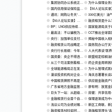
集团协同办公系统正式上线
为什么保理业务会受到投资者
国内信用保证保险监管反思：监管仍有空白需填补
【50人论坛实录】靳朝晖：商业保理行业发展应该敬畏市场、敬畏法律、
通讯：网购让冬天“变短”——中俄跨境电商助力优化客户体验
330亿美元！油气行业再现超级
【50人论坛实录】韩家平：中国商业保理行业发展趋势展望
融资租赁是什么？融资租赁牌照有何用
BP：LNG供应持续增长，将在2020年代末超管道气
国家能源局关于印发《石油天然气规划管理办法》（2019
最高法：不以骗税为目的虚开增值税专用发票无罪
CCT推出全球首款可用的
央行：加强单位支付账户管理 规范特约商户与受理终端管理
揭秘中国收入规模最大的民
融资租赁公司战略定位与发展的重要性
国务院办公厅关于积极推进供应链创新与应用
央行行长易纲：今年年底前，推出五大金融业开放措施！
人大代表谈“医养结合”发展：机制和人才是两
国资委：央企不得违规开展融资性贸易，重大决策终身问责
欧盟规定棕榈油作为一种绿色燃料是不
从三个司法案例看租赁保理的保证金还能继续收吗？
药企资金周转困局：应收账款融资只是“
全球能源格局正在发生变化 美国油气出口将超沙特
为什么管理式医疗春天即将来临、复制美国PBM是个伪命题、DRG
漫谈投资机构对企业的估值（七）：行业估值法
海关总署署长谈2018中国外贸贸
中国租赁牌照不再是香饽饽！！！亏损太多+官司太多，上市公司只能断臂求生！
供应链金融资产证券化发
广东省地方金融监管局关于做好商业保理行业信息系统填报工作的通知
廖有明：放宽金融租赁市场准入开辟西部大开发
巨头下一站：从超级入口到超级接口，从超级APP到超级API
房健：共享信用-国企通过供应链金融带动民企
金融租赁行业首个自律公约发布
保理逐渐成为中小微融资利器！它是怎么为中小
​浅议公司为业绩对赌提供担保的效力
新区工商联、新区民发局、新区总商会党委《致新区民营企
融资租赁ABS如何增信？
渤海租赁埋头“去金化”：从买买买到卖卖卖