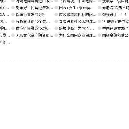
胜法宝
跨境电商零售进口政策将扩大适用范围
平台跨境，中国电商“朋友圈”扩大
沈敏华：供应链金融的商
整体加快
刘永好：民营经济发展需要“阳光、空气、土壤”
田园+养生+康养模式市场无可估量
养老院“冷热不均”成瓶颈，医养结合如
至7.2
保理行业发展分析
应收账款质押标的问题研究
强强联手！！！民联集团与长城资本携手进驻青岛军民
上市环境
股权转让的40个关键问题
泰康医养社区落地沈阳 全国已布局十三城
“互联网+”医养结合实现全覆盖 乌镇开启智慧养
开一扇窗
供应链金融成“区块链”新风口 10余家机构已落地应用
跨境电商：为“买全球、卖全球”插上数字翅膀
中国已设立35个跨境电子商务综合
20年）的通知
无形文化资产融资租赁 破解中小文化企业融资窘境
为什么国内商业保理不做卖断式保理？
国银金融租赁公司违规向地方政府融资被罚
生态将迎巨变