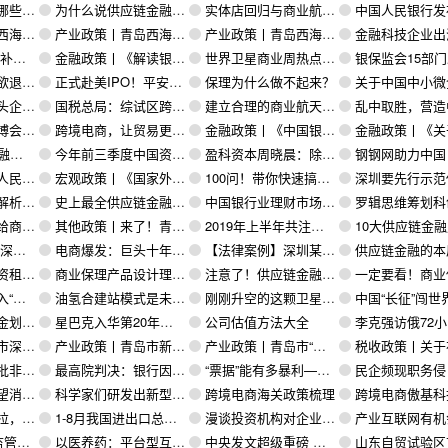
全盘点！
为什么说供应链金融，是区块链落地的天然场景和应用？
实体店回归与商业航天的机会
中国人民银行发布修订后的《应收账款质押
发展若干政策
产业政策丨青岛西海岸新区 关于促进品牌发展若干政策
产业政策丨青岛西海岸新区 关于促进现代金融业发展若干政策
金融科技企业出海的
动金融圈
金融政策丨《解读银保监会205号文对保理企业提出的合规要求》
世界卫星商业周热点集锦
银保监会15部门发文：优化供应链管理，发展供应链
美好的未来
正式赴美IPO！平安旗下金融壹账通已将区块链落地到这些行业
保理为什么做不起来？
关于中国中小微企业的55种
商产业园
国税总局：综试区跨境电商应税所得率统一按照4%执行
建立合理的商业航天管理模式：谈中国商业航天的过去、现在和未来
乱中取胜，营造中国商业航天的繁
体逆势增长
跨境电商，让贸易更便利更自由
金融政策丨《中国银保监会办公厅关于加强商业保理企业监督管理的通知》
金融政策丨《关于印发融资担保公司 监督管理补充
亿元
今年前三季度中国资产证券化新发产品同比增长19%
盈科资本周晓晨：除IPO外，抓住并购这一重要退出途径
钢钢网助力中国（唐山）跨境电子商务
营商环境条例》
宏观政策丨《国家外汇管理局关于进一步促进跨境贸易投资便利化的通知》
100问！带你快速搞懂供应链金融
深圳要先行示范供应
（必看系列）
史上最全供应链金融融资问题及其应对措施解析（建议收藏！）
中国银行业理财市场半年报：上半年净值型产品募集金额大增86%
罗辑思维筹划科创板IPO！吴晓波折戟后，罗振宇来了，知识付费闯关
何种启示
其他政策丨来了！青岛西海岸新区关于促进会展业发展若干政策发布
2019年上半年共注销、吊销商业保理公司434家 占全部注销、吊销总量的46.85%
10大供应链金融风险点，七步构建“防火
搭建完毕
电商爆发：巨头十年攻防战
【法律案例】深圳某知名进口商二次销售跨境电商葡萄酒逃税182万元 获刑两年
供应链金融的本质是一套
率高达62%
商业保理产品设计理念，保理人必读！
注意了！供应链金融人必看的50个计算公式汇总
一定要看！商业保理公司做ABS的方案、评级、
代”？
油氢合建站模式是未来建设方向
刚刚升空的这颗卫星，可以一眼看遍北京城
中国“长征”闯世
社保提速扩围
星巴克入华第20年，和阿里数字化改造的365天
公司估值方法大全
李克强访俄72小时：力推跨境电商、科技创新等新兴领域合作，中俄经贸向2000亿
—2022年）
产业政策丨青岛市新旧动能转换“海洋攻势”作战方案（2019—2022年）
产业政策丨青岛市“高端制造业+人工智能”攻势作战方案（2019—2022年）
税收政策丨关于在综合保税区推广增值税一般纳税人
清单出炉！
最高院判决：银行因虚假承诺“续贷”需要赔偿过桥方资金及利息损失
“票据”能有多暴利——无风险套利上亿元
民企频现职务侵占行贿受贿等腐败行为，反
部分碳排放
科学家们研发出新型室内有机太阳能电池
跨境电商海关政策梳理
跨境电商傲基科技欲登
蓝海市场
1-8月我国进出口总额20.13万亿元 增长3.6%
漫谈投资机构对企业的估值（十九）：控制权溢价
产业互联网有机会,供应链金融才有
件或即将下发
以医养药：平台型互联网医院的市场冲击
中央发文超级重磅 深圳将有大动作
山东自贸试验区首票跨境电商“1210”保税