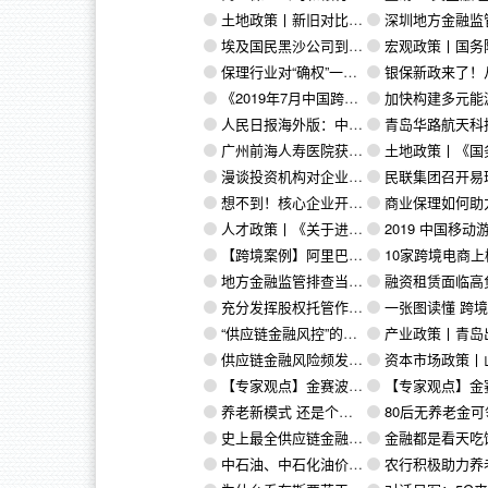
土地政策丨新旧对比！新《土地管理法》7大亮点解读以及对房地产开发的影响（3）
深圳地方金融监管局、深圳租赁协会共同发布深圳首个《深圳市融资租
埃及国民黑沙公司到访青岛华路考察洽谈商业航天项目
宏观政策丨国务院印发《关于6个新设自由贸易试验区总体方
保理行业对“确权”一词的误用和建议
银保新政来了！从源头拦截“账外账、
《2019年7月中国跨境电商融资数据榜》：5家获超6000万元
加快构建多元能源供应体系 提升油气勘
人民日报海外版：中国引领全球可再生能源发展
青岛华路航天科技有限公司揭牌仪式在青岛古镇口融合
广州前海人寿医院获执业许可证“保险+医疗+养老”模式初现
土地政策丨《国务院办公厅关于完善建设用地使用权转让、出租、抵押二级
漫谈投资机构对企业的估值（十六）：市值管理法的理论
民联集团召开易瑞国际2019年上半年工作总结暨下半
想不到！核心企业开展供应链金融也这么难
商业保理如何助力物
人才政策丨《关于进一步优化人才引进落户有关问题的通知》
2019 中国移动游戏出海深度洞
【跨境案例】阿里巴巴：海外并购电商LAZADA 中国企业如何“走出去”？
10家跨境电商上榜 这几家平台获“谨慎下
地方金融监管排查当地商业保理公司 促行业合规发展
融资租赁面临高负
充分发挥股权托管作用 银保监会明确商业银行股权确权时间表
一张图读懂 跨境电商的9大运
“供应链金融风控”的38个问题
产业政策丨青岛出台支持新旧动能转换重大工程财政政
供应链金融风险频发背后：合同、发票、确权均可伪造
资本市场政策丨山东省财政厅等部门印发山东省省级工业转型发展资金管
【专家观点】金赛波：保理业务中的欺诈、刑事犯罪和洗钱（三）
【专家观点】金赛波：保理业务中的欺诈、刑事犯罪
养老新模式 还是个大商机？
80后无养老金可领？人社部最新回应
史上最全供应链金融融资问题及其应对措施解析
金融都是看天吃饭，谈风控本身就
中石油、中石化油价战再升级：降价促销停不住……
农行积极助力养老金融产