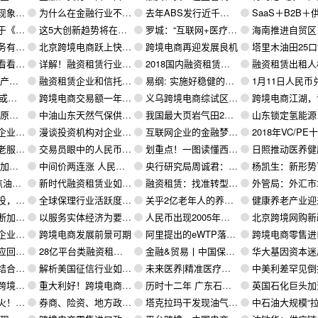
解决？
为什么在金融行业不能讲究资产规模，更不能讲究增速？
去年ABS发行近千单规模超2万亿 保理融资最受关注
SaaS＋B2B＋供应链金融＝最
意见》的通知
这5大创新趋势将在2019年影响医疗健康行业
罗城：“互联网+医疗健康”释放医改红利
海南推进自贸区（港）卫生健康领域开放
级跨境电商公共海外仓
北京跨境电商跃上快车道
跨境电商再迎发展良机
塔里木油田25口“血栓”井恢复“元气
已经疯了
详解！融资租赁行业的发展现状及业务风险！
2018国内融资租赁政策汇总
融资租赁出租人权力弱化带来的
新动能
融资租赁企业和信托业务合作模式浅析
易纲: 实施好稳健的货币政策 提高金融体系服务实体经济能力
1月11日人民币兑美元中间价三连涨 报6
失色
跨境电商交易额一年增万亿第三方支付重金抢先机
义乌跨境电商综试区争取五年交易二千亿元
跨境电商江湖，谁主
共同体
中油山东天然气保供全面提速侧记
我国最大页岩气田2018年产气突破60亿立方米
山东锁定氢能源 以济南为核心建“中国
净现值法
漫谈投资机构对企业的估值（二）：比较法
互联网企业的金融梦：流量优势与牌照困境
2018年VC/PE十大政策：一个蛮荒时代
最大机遇
交易员眼中的人民币汇率——2018年人民币汇率走势回顾与2019年展望
划重点！一图读懂西海岸新区工委（黄岛区委）全委会工作报告！
日照推动医养健康产业加
产业链
中间价两连涨 人民币汇率稳中有升
央行研究局周诚君：建议在上海建人民币离岸金融交易服务平台时间
杨凯生：新形势下融资租赁的
业发展
新时代融资租赁业如何加速“蝶变”
融资租赁：找准转型路径 创新谋发展
外管局：外汇市场总体呈现双向波动、基本
的未来稳吗
全球保理行业活跃度报告(2017)（上）
关乎2亿老年人的养老产业，三大痛点阻碍发展
健康养老产业迎来黄金发展期 一文看懂我国养老
换稳步推进
以服务实体经济为要义 促进外汇市场健康发展
人民币出现2005年以来最大两日涨幅
北京跨境网购新
险收益法
跨境电商发展前景可期
阿里提出的eWTP落地欧洲 首站为比利时
跨境电商零售进口过渡期后
赁本源”
28亿平台类融资租赁合同被终止为哪般？
金融&贸易丨中国保理行业法规政策追昔探今
华大基因资本迷局：“华小系”围击，短期市
场主体跑来跑去
解析美国征信行业如何长成参天大树
未来医养|精准医疗，个性化医养的未来
中美利差罕见倒挂人民币汇率难现持
展新机遇
重大利好！跨境电商新政1月1日起实施，税收优惠限额提高
历时十二年 广东石化即将全面复工
英国石化巨头加速布局油气
行风险管控？
券商、险资、地方政府联手 逾5000亿元纾困资金加速进场
塔克拉玛干发现油气资源量17亿吨
中石油大规模“拉黑”承包商，油田服务市场