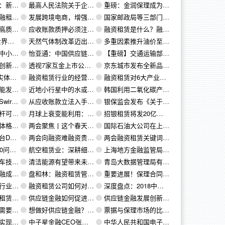
也不靠谱吗？
最高人民法院关于企业间融资性贸易合同效力的司法认定
重磅：金润保理成为上海第一家接入央行征信的商业保理公司
空租赁盈利能力最强
发展跨境电商，增强我国对外贸易整体竞争力
国家邮政局等三部门联合发文：促进跨境电子商务寄递服务高质量发展
督二脉”
应收账款质押必须注意的10大问题+10个建议
融资租赁是什么？融资租赁牌照有何用？（二）
C位引爆
天然气体制改革迈出关键一步
多重因素推升油价至新高
的重要工具
怡亚通：中国供应链数字化之路（一）（二）
【重磅】交通运输部将无车承运人更改为网络平台货运资质
与突破
透视7家互金上市公司2018年财报：TO B业务助业绩飙升 助贷成主流合作模式
京东城市发布全新品牌标识 智能城市成集团一级战略
质量发展
融资租赁行业的经营规则
融资租赁对6大产业的优势
行为的精确控制
近地小行星中的水或可为未来火箭提供燃料
韩国利用二氧化碳产生电能
务框架协议
从应收账款立法入手解决中小企业融资问题
银保监会发布《关于2019年进一步提升小微企业金融服务质效的通知》
电动车充电
月球上衰变能利用：从“暖宝宝”到同位素电源
招银租赁将发20亿金融债，合计发行300亿
局初现
两会聚焦丨这个春天关于深化油气领域改革的信号分量十足
国际石油大公司在上游动作频频
物流系统
两会向融资难融资贵开炮！你要看看这些重磅提案和建议
两会融资租赁关键词：民营租赁、融资渠道、新能源汽车
00答
航空租赁业：深耕细作 探索资产管理模式转型
上海地方金融监管局、人行及银保监局联合发文，启动融资租赁登记和查询工作
开区现雏形
清洁能源有望带来未来新热点
青岛大数据管理局有关领导率队来我集团进行工作调研
市场蓝海
盘和林：融资租赁管理职责调整 标志准金融监管升级
重要进展！保理合同章被列入民法典合同编二审稿
度剖析！
融资租赁公司如何对一家企业进行财务尽调的？
深度盘点：2018中国商业保理十大事件
年增长30倍
供应链金融如何促进产业融合？
供应链金融发展创新与风险防控
的双向发力
想做好供应链金融？先把恒大、越秀这套材料公司玩法学透了
票据与保理市场的比较分析 | 央行与货币
双轮驱动
中子星金融CEO张鹏：以产业投行思维赋能企业金融
中华人民共和国电子商务法（全文）