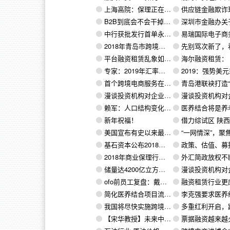
上海高院：保理正在从应收账款转让业务转向大额融资
供应链金融欺诈现象如何
B2B到底会不会干掉经销商？
深圳市金融办关于《关于促进深圳市供应链金融发展的
中行获批发行首单永续债，发行规模不超过400亿
易瑞国际电子商务有限公司（沙特东部省达曼港港区）被山东省商务厅评选为2018年省
2018年青岛市跨境电子商务进出口13.4亿元
先别骂次新了，看看隔壁港股
平台融资租赁乱象如何收场
海尔融资租赁： 产业金融新模式 产业转型
专家：2019年汇率市场仍然面临较大波动风险
2019：强势美元或
首个跨境电商服务在线交易平台上线
青岛港联袂打造“原油圈”命运
漫谈投资机构对企业的估值（四）：调整后现值法
漫谈投资机构对企业的估值（三）：
赖军：人口结构变化驱动保险业 养老和医疗健康需求潜力巨大
医养结合将是养老服务业发展的
新年祝福！
借力综试区 陕西加快打造跨境电商
美国宣布有史以来最大非常规油气资源发现
“一网情深”，聚焦油气、煤炭行
基石资本公布2018年募资成绩单：5只新基金+双创债，总规模逾100亿元
政策、估值、募投，“新东方在线们”
2018年商业保理行业的12大特征
外汇简政放权不断加大 资本项目可兑
储量达4200亿立方米 阿联酋发现新气田 欲实现“天然气全自足”
漫谈投资机构对企业的估值（一）：风
ofo前员工复盘：戴威和他的“死亡推论”
融资租赁行业更应回归“租
简化医养结合项目流程 让“老有所依”更简单
李克强要求医养结合项目“一个窗口”办理：不能再让市
我国将尽快实施跨境电商过渡期后监管方案
多重红利开启，跨境电商迎来发
【宋华教授】未来中国供应链金融发展趋势（上）
票据融资越来越火！背后竟暗存4大风险，如何进