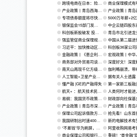
跨境电商在日本：险滩还是金矿？
商业保理模式有哪些？十大业务模式最
产业政策丨青岛西海岸新区 关于促进会展业发展若干政策
产业政策丨青岛西海岸新区 关于促进现代商务产业
专项债券额度将尽快落实到具体项目
5000万年薪+2亿补偿金！这笔天价转会轰
银保监会15部门发文：优化供应链管理，发展供应链金融服务
中企云链四股东欲退出，供应链金融科技仍然有
科创板新股破发 投资回归理性
青岛市北引进龙头企业搭建跨境电
强监管促商业保理规范发展 企业数量或降至2000家
中国从第二届进博会63个外国参展国进口整
习近平：加快推动区块链技术和产业创新发展
科创板36家公司融资近500
金融政策丨《恵企利民政策摘编——金融支持企业发展政策》（1）
宏观政策丨中华人民共和国国务院令 第722号《优化
商务部对外贸易司谈前三季度我国外贸发展情况
深度好文！深度解析11个保理业务与应收账款质押区别
南天山再现千亿方级大气田 博孜9井喜获高产工业油气流
伽利略崩溃，带给商业航天
人工智能+卫星产业=卫星产业发展的新方向
据有关人士透露 深交所上市审核中心的组织架构已基本
懂产融 |GE的产融得失
第一家新三板融资租赁企业融信租赁申请破产，租赁逾期
航天+ ：航天技术民用的新发展、新机遇
人类何时才能进入“宇宙大航海时
易纲：我国货币政策应坚持稳健的取向和加强逆周期调节
财政部向社保基金划转工行、农行股权，国资划转
产业政策丨青岛市深入开展“双招双引”攻势作战方案（2019—2022年）
产业政策丨青岛市深入开展“双招双引”攻势作战方案（2019
保理公司起诉借款方讨要欠款，却被判需自担利息损失 这是为何？
抢先看！山东首批非正常经营保理公司
我国研制出时速400公里“永磁高铁”电机
新的电解技术有望消除水泥生产过程中的大
“不差钱”华为刷屏，拟在境内首次发债募资60亿！公司回应来了
阿里收购网易考拉，跨境电商呈现
商业保理公司和银行保理业务盈利模式，差别在哪里？
重磅！“类金融”监管即将明确：融资租赁、商业保理监管文