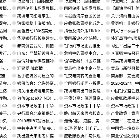
概述）（4）
行业研究 | ​国际能源署：石油信息2020（概述）（3）
行业研究 | ​国际能源署：石油信息2020（概述）（2）
行业研究 | ​国际能源署：石油信息2020（
（三）
国际储能市场发展概况（二）
国际储能市场发展概况（一）
【原油早报】美油收涨近1％，重回40美元关口上方！美元暴跌推
速度加快
跨境电商绝境求生：靠防疫品交易活下去，物流成最大难题
青岛西海岸新区民营经济政策汇编
关于海南自由贸易港企业所得税优惠
心，详解四大政策深意
独家揭秘上海版“偷天陷阱”，央行电票系统“开出”20亿假汇票
应收账款票据化成为趋势，将逐步替换其他应收账款融资产品
黄奇帆：非银行金融机构要围绕供
1.0%
高瓴启动130亿美元新融资，近100亿美元将投入并购
抖音及海外版TikTok全球下载量突破20亿次
四大行一季度不良贷款小幅反弹 工行营收
上海不要效仿
华夏银行行长张建华：数字化是解决小微企业融资难的重要手段
我国新设46个跨境电商综合试验区 跨境电商加速打造外贸新格局
外汇局再推8项措施，支持企业复工复产和涉
与破灭
券商资管变局：拥抱主动管理 公募化驶入快车道
银行间市场正式推出利率期权业务
习近平出席二十国集团领导人应对新冠肺炎特别峰会
央行票据
山东：严禁新设具有政府融资功能的各类融资平台
危机中的票据中介，前方的路在何方？
李克强主持召开国务院常务会议支持核心企业供
总大全
疫情对全球供应链冲击有多大？
值得收藏！《区块链与供应链金融白皮书》
布局跨境电商出口生意，易仓科技疫情前落
守易位
汇聚爱 战疫情
青岛推出中小企业复工复产工作指导手册
青岛市新型冠状病毒感染肺炎疫情防控指挥部办公室致广大市
融资租赁的关系
基于物流公司建立的供应链金融模式是如何操作的？
社交电商转向直播电商 跨境电商下半场才刚刚开启
商务部：完善跨境电商零售进口监管政策，促进行业
化趋势！
银保监会：允许外资行在中国同时设立分行和外资法人银行
全国银行间同业拆借中心将于2月24日起试运行利率期权交易
2020-2024年 中国5G基站建设大爆发 市场预
购业务受损
海关推出跨境电商出口退货监管新规 全力支持企业“卖全球”
跨境电商出口退货通道打通
中国银保监会鼓励银行保险机构积极发展供
力军”？
效仿SpaceX？NO！这才是中国商业航天的正确打开方式
干货分享：保理融资模式详解之什么是直接保理？
应收账款质押必须注意的10大问题+10个建议（强
文）（6）
资本市场政策丨中华人民共和国证券法（全文）（5）
资本市场政策丨中华人民共和国证券法（全文）（4）
资本市场政策丨中华人民共和国证券法（全
019〕49号）
央行联合北京银保监通知：鼓励开展供应链融资，推进应收账款融资，支持票据融资
跳出航天来思考和谋略商业航天（下）
产业政策丨青岛西海岸新区管委 关于支持海洋产业强链
改革发展的意见
2019年IPO投行秋后点兵：头部券商白热化竞争加剧
最新A股、港股、美股及行业估值分布图
宋志平：在港上市中资股累计募资超
持股达55%
中共中央国务院 关于营造更好发展环境支持民营企业改革发展的意见
查理·芒格：让自己配得上想要的东西
中国第一块商业保理公司经营许
务的影响
跳出航天来思考和谋略商业航天（上）
应收账款质押与保理的16大重要区别和联系（值得收藏！）
商业保理融资资金从哪来？这四大渠道