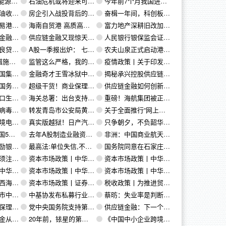
概述）（1）
石油危机或将迎来可再生能源时代
今年前7个月我国进口油气量增价跌
动布油7月累涨5％
房企引入战投背后的“小算盘”
奋楫一年间，科创板“试验田”沃野育新苗
政策的通知
海南自贸港 高质高标建
富力地产深耕旧改加速城市更新 降负债频融资提升“造血”能力
应链融资
供应链金融又现惊天大案！副行长"萝卜章"伪造银行票据狂骗43亿！
人民银行银保监会证监会财政部支持开展供应链金融服务
负增长近4%
A股一季报出炉： 七成公司盈利 农林牧渔最风光
农夫山泉正式启动港股IPO 近三年派息超100亿
外经济发展
监管这么严格，我的商业保理公司留还是不留？
疫情政策丨关于印发积极应对疫情促进经济发展的若干措施的通知
并发表重要讲话
金融奇才王雪冰狱中归来后的自述
揭秘承兴控股供应链金融操作内幕： “高卖低买”循环刷单 创造巨额应收账款凭证
应链金融业务
超级干货！商业保理尽职调查与法律实务最全流程解析
供应链金融如何创新风控模式？
袋A轮融资
海关总署：出台支持中欧班列发展的10条措施 全力保障其正常有序运行
重磅！海航集团被正式接管 旗下资本图谱全梳理
民朋友们的一封信
转发青岛市公安局黄岛分局《警方通告》
关于全面推行“网上办、不见面”政务服务模式的通告
规范健康发展
真实版越狱！日产汽车前董事长躲在乐器盒逃离日本，上演跨年千里大逃亡！
只争朝夕，不负韶华||民联集团召开2019年度工作总结表彰大会
计超2万亿
去年A股制造业融资超万亿 科创板贡献IPO近半融资
非洲：中国商业航天的勃兴之地
应链金融服务
最高法:单位失信,不得将法定代表人.主要负责人.实际控制人纳入失信名单
国务院同意在石家庄等24个城市设立跨境电子商务综合试验区的批复
烈建议收藏！）
资本市场政策丨中华人民共和国证券法（全文）（9）
资本市场政策丨中华人民共和国证券法（全文）（8）
文）（3）
资本市场政策丨中华人民共和国证券法（全文）（2）
资本市场政策丨中华人民共和国证券法（全文）（1）
补链的若干政策
资本市场政策丨证券法修订草案“四读”六大要点！欺诈发行顶格处罚2000万元；精简优化证券发行条件
税收政策丨为推进贸易高质量发展 2020年1月1日起我国调整部分商品进口关税
6万亿港元
中基协发布私募行业信用信息报告工作规则 私募信用体系建设迈出重要一步
蔡昉：失业率是判断和调控宏观经济的有效指标
可证颁发
党中央国务院支持第三方建立供应链平台，依托供应链融资
供应链金融：下一个万亿蓝海市场
你必须知道
20年前，铱星的第一个电话……
《中国中小企业跨境电商白皮书》发布：全球数字贸易将迎来新一轮洗牌