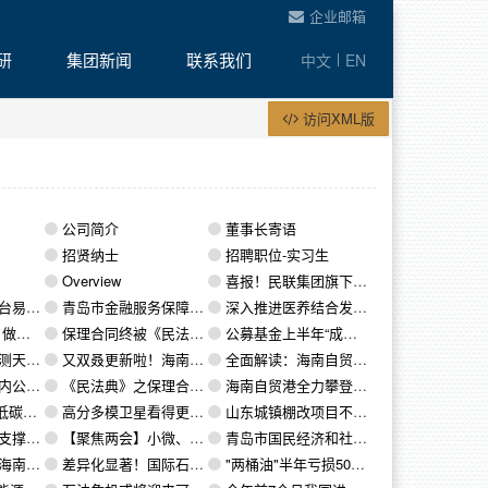
企业邮箱
研
集团新闻
联系我们
中文
EN
访问XML版
公司简介
董事长寄语
招贤纳士
招聘职位-实习生
Overview
喜报！民联集团旗下公司获批网络货运经营许可牌照
字化平台引关注
青岛市金融服务保障疫情防控若干工作措施
深入推进医养结合发展 我国将实施老年医疗护理提升行动
链金融
保理合同终被《民法典》正名，如何正确解读保理合同的常见纠纷？
公募基金上半年“成绩单”即将揭榜
分影像图发布
又双叒更新啦！海南自贸港重要政策文件最全汇总→
全面解读：海南自贸港未来三年投资新政
”行动方案
《民法典》之保理合同条文解读
海南自贸港全力攀登改革开放“制高点”
碳“快进键”
高分多模卫星看得更清更准
山东城镇棚改项目不再含城中村城边村 重点改造老城区
转型将进深水区
【聚焦两会】小微、个体必看！减税降费利好政策来啦！
青岛市国民经济和社会发展第十四个五年规划和2035年远景目标纲要
企业所得税优惠！
差异化显著！国际石油公司低碳计划仅直观表象这么简单吗？
"两桶油"半年亏损500多亿 中石化2季度已扭亏