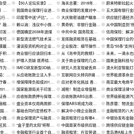
的追捧？
【50人论坛实录】廖爱敏：商业保理纠纷案件的诉讼与仲裁解决
海关总署：2018年跨境电商进出口总额增长50%
蔚来特斯拉起火：新能源汽车安全被质疑 氢燃料
敬畏风险
我国商业保理行业进入成长期
商业保理的发展对中小企业的意义
五大国有银行金融租赁公司业绩起底： 工银租赁规模最大 中银航
大并购
印度雪中送“卢比”，伊朗：回馈40亿美元“及时雨”
大庆致密油建产瞄准百万吨
供应链打通经济高质量发展“任
？（一）
赖以涵：浅议中小微融资租赁
黄奇帆：非银行金融机构要围绕供应链融资
从中国制造到“世界工厂” 中国跨境电商出口
年修订）的通知
德国确定2038年退煤
中共中央 国务院发文支持中小企业依托应收账款、供应链金融融资
信用保险：解决中小微企业融资难
热电池
新型清洁燃气技术深圳发布
发挥融资租赁在基础设施投资建设领域的行业功能
中国保理行业的创新
营书店
漫谈投资机构对企业的估值（八）：博弈估值法
企业股改：细节操作方法
青岛“55条”支持实体经济高
的指导意见
商业银行应该回归本源做供应链金融
从《肖申克的救赎》到供应链金融：如何避免思维固化
未来，一滴水也能发电！中国科学家实现对液滴碰撞
大痛点
护理人员缺 医养结合难 养老机构两大瓶颈有待突破
关于商业保理的几点思考之产品设计详解
国美金融科技与Swiree续签保理服
可持续的
IMEC研发新型3D纳米网材料，智能电池、电动车革命到来？
研究人员发现被丢弃蛋壳的另一个用途：储存能量
澳大利亚智能灯杆可供无线网络及
杯水车薪”
从应收账款立法入手解决中小企业融资问题
互联网巨头转向B端 供应链金融成切入点
世界能源革命总体格
将推动医疗改革？
增保障降负担成2019医疗改革重点 重急病预防是关键
应对老年化挑战 香港开启医疗制度大变革
南亚最大电商平台Daraz搭建自营
易特点
国家能源局关于印发《石油天然气规划管理办法》
减税！制造业增值税税率下调3个百分点，跨境进口税收也降？
商业保理法律100问1
展分析
应收账款质押与保理的16大重要区别和联系
应收账款ABS出表的论证方法
世界级新能源汽车技术策源地在北京经
设备投资新路
盛业资本仅用两周即完成总金额达2022万保理资产包跨境卖断业务
保理ABS将成为政府平台企业的融资未来
陈彦蓉：物流金融成为融资租赁
协同发展
基础合同约定债权不得转让并不影响保理合同的效力
解决中小微企业融资难问题的核心是升级企业间(B2B)结算方式
金融租赁的八大行业市场需求深
微融资的？
商业保理资产与融资租赁资产收益权的可转让性
融资租赁行业有哪4大创新点？
中银协发布金融租赁行业发展报告：行业规模十
业家的一封信》
“盒子里的太阳”将帮助电网储存可再生能源
中国首家市级供应链金融协会临沂市供应链金融协会成立
跨境供应链金融需要技术和商业模式
的转变
金融租赁行业首个自律公约发布
融资租赁：在监管调整中稳步前行
青岛港A股上市 实现“A+H”