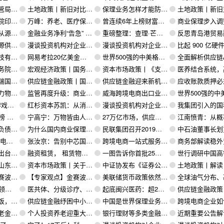
赁行业自律公约》
土地政策丨新旧对比！新《土地管理法》7大亮点解读以及对房地产开发的影响（2）
保理业务怎样才能防止诈骗事件发生？
土地政策丨新旧对比！新《土地管理法》7大亮点解读以及对房地产
案的通知》原文
万峰：养老、医疗保险是我国寿险业的未来方向 需高科技赋能支撑
曾连续6年上榜财富中国500强，飞马国际做对了什么？
商业保理步入调整高峰期 强化风险管
吃回扣”
金融业务净利“告急” 怡亚通收缩供应链金融
重磅整理：查理·芒格的100个思维模型
反思青岛港贸易融资事件 都是道德
探开发力度
漫谈投资机构对企业的估值（十八）：企业家精神
漫谈投资机构对企业的估值（十七）：市值管理法的实战
比起 900 亿硬件收入，小米的未来其实藏在这 3％
创新中心举行
网易考拉20亿美金卖给阿里是正确的选择吗？
世界500强的中美格局与中国跨境服务的创新发展
全面解析供应链ABS发行
市场的指导意见》
宏观经济政策丨国务院办公厅关于促进平台经济规范健康发展的指导意见
资本市场政策丨《支持打造创风投中心若干政策措施奖励实施细则》
医养结合系统，高质量医疗护理服务已成
年工作计划会议
供应链金融政策丨国务院：提供金融信息中介和交易撮合服务，必须依法接受准入管理
供应链金融迎来新机会：国务院发布平台经济指导意
应收账款质押必须注意的10大问题+
流业?
监管再度升级：商业保理等六类机构监督管理办法已提上日程
威海跨境电商出口业务量半年破10亿
世界500强的中美格局与中国跨境服务的
察报告
红杉资本苏凯：从消费降级、直播电商到私域流量，“名词”现象背后的趋势是什么？
漫谈投资机构对企业的估值（十五）: 加权概率情景分析法
我集团引入的国科华路航天科技项目参加青岛西海岸新区总投资513亿元的2
单”评级
宁高宁：万物皆由人，对人的深刻洞察与商业的结合就是好商业
27万亿市场，供应链金融发力中小企业需解决这些难点
江南愤青：从概率和赔率角度看金融
债难题
为什么国内商业保理不做卖断式保理？
民联集团召开2019年上半年工作总结暨下半年工作计划会
中石油董事长划重点：各油田将在这些领域
营模式
张汝京：告别中芯国际这10年
跨境电商一站式服务商4Kmiles获信天创投数百万元天使轮投资
商务部解读稳外贸政策措施：继续降低进口关税总水平
策“75条”
融资租赁， 租赁物取回纠纷？
一图告诉你首批25家科创板公司该怎么选？
世行调研中国高铁：投资回报率8%，客运量年
理暂行办法的通知
资本市场政策丨关于发布《证券公司信用风险管理指引》的通知
中证协发布《证券公司信用风险管理指引》
土地政策丨解读《山东省建设用地控制标准（20
和洗钱（二）
【专家观点】金赛波：保理业务中的欺诈、刑事犯罪和洗钱（一）
美联储货币政策依然是油气市场价格的主要推手
全球油气分布、勘探开发现状和主
来了
医共体、分级诊疗、医保改革等——割裂出的医疗市场新江湖
起底闽兴医药：超22亿“应收账款保理业务”因何埋雷？
供应链金融政策丨全国供应链金融
是扯蛋！
供应链金融纾困中小企业融资难 4.0时代剑指何方
中国是世界保理业务量最大的国家 “第二发展曲线”需尽快找到
跨境电商企业如何做好经营和资
业发展
个人投资养老迎重大利好 多类金融产品放行
银行理财等多类金融产品拟纳入养老保险第三支柱
近期重要公告解