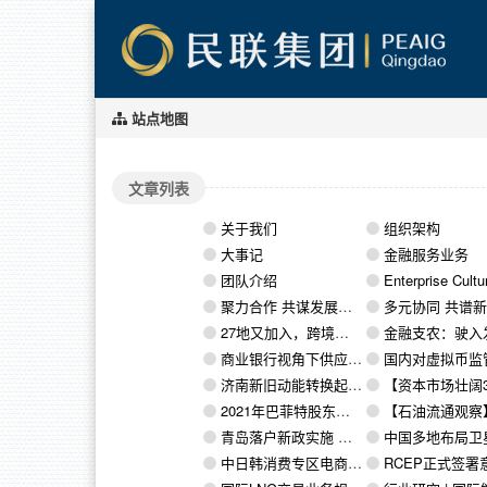
站点地图
文章列表
关于我们
组织架构
大事记
金融服务业务
团队介绍
Enterprise Cultu
聚力合作 共谋发展丨民联集团与威海丰荟集团有限公司举行战略合作签约仪式
多元协同 共谱新篇丨民联集团与山东双荣发展有限公司举行合作协
27地又加入，跨境电商综试区有多重要？
金融支农：驶入发展“快
商业银行视角下供应链金融风险来源与综合性管理架构思考
国内对虚拟币监管从未离场 违法资金账户交易识别
济南新旧动能转换起步区获国务院批复设立
【资本市场壮阔30年】南方基金张海波：三十载耕耘奋进 新征程
2021年巴菲特股东大会十大要点：仍然厌恶比特币、认为SPAC狂潮终会结束、后悔减持苹果……
【石油流通观察】国家油气战略储备及商业储备体系
青岛落户新政实施 听户政专家为您权威解读
中国多地布局卫星互联网产业链 卫星互联网
中日韩消费专区电商体验中心启用
RCEP正式签署意味着