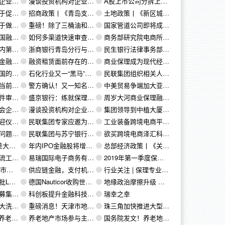
创造价值吗？
漫谈投资机构对企业的估值（十二）：企业独立估值与企业的协同价值
A股上市公司分拆上市的路径
十条政策》
招商政策丨《青岛支持实体经济高质量发展的若干政策》
土地政策丨《新区城市建设综合用地规划和土地管理实施办法》
策工作的通知》
重磅！除了三桶油和延长石油，外企也有望在中国独立经营油气田了
国家管道公司即将成立，中国油气市场面临洗牌》
担保问题
如何多渠道快速审查保理融资业务
商务部研究院电商所发布：《我国跨境电子商务发展报告2019》
等10则
浙商银行青岛分行与民联集团开展业务座谈
民生银行法律事务部副总经理吕琦：供应链金融的法律问题研究
清理排查的通知
融资租赁面前存在的问题
商业保理成为现代经济的新动力
长吗 ？
石化行业又一“黑马”横空出世，更激烈的竞争来了！
民联集团组织相关人员赴黄岛区自然资源局档案馆参观学习
险的六十项提示
警方确认！又一知名私募大老板被抓，深陷66亿兑付危机，公司早已人去楼空！
中美贸易争端加大亚洲与北美天然气市场的割裂程度
点汇总！
盛京银行：练就保理专业风控实力&创新能力
周岁大河商业保理融资破亿，系河南省内成立的首家国有商业保理公司
微医学入围
漫谈投资机构对企业的估值（十一）：产业资本与VC/PE不同的投资思维
集团领导到中植大厦看望易瑞电商公司员工
址青岛西海岸
民联集团专家应邀为西海岸新区民发局举办系列金融专题培训
工业装备跨境电商平台拓拉思完成850万美元Pre A+轮融资
深+法律不健全
民联集团与苏宁银行、泰山保险、全联经纪召开业务合作洽谈会
欲买跨境电商泽汇科技，起步股份遭上交所问询重组必要性
调整可能
年内IPO金融股将增至7只银行占七成 招商证券“承包”3家
总部经济政策丨《关于印发青岛西海岸新区总部企业认定和管理办法（试行）的通知》
易数据统计
易瑞国际电子商务有限公司荣获“2019中国大宗商品电商百强企业”
2019年第一季度保理资产证券化报告（二）
的通知
供应链金融，支付机构转型发展新方向
行业关注 | 保理专业律师评述应收账款质押登记办法征求意见稿
NG市场
德国Nauticor收购世界最大LNG加注供应船
地缘政治摩擦升级 油价震荡走势或延续
看待认购热潮
科创板提升金融科技需求 券商打造智能风控利器
瑞幸之幸
去何从？
重磅消息！天津市地方金融管理监督局关于印发《天津市商业保理试点管理办法（试行）》的通知
珠三角加快推进大型石油储备基地建设
归服务本质
养老地产市场参与主体有哪些？养老地产空置率为何这么高？
国务院发文！养老地产迎重大利好！