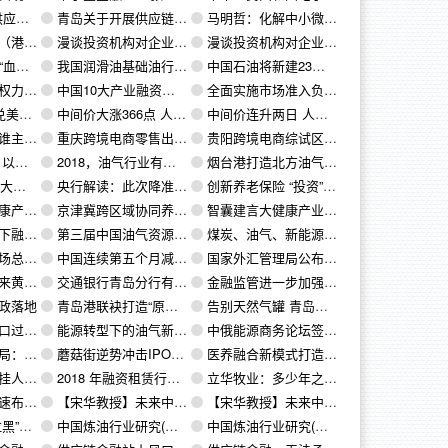
大商机
青岛关于开展供应链创新与应用试点的实施意见
马明哲：化解中小微企业融资困境的另一个途径便是供应链金融。
和创新发展
漫谈投资机构对企业的估值（六）：全或无
漫谈投资机构对企业的估值（五）：期权估值法
”暖今冬
我国润滑油基础油行业经营特征及市场格局影响因素分析（图）
中国石油将新建23座储气库，形成6个区域储气中心！
物上风险
中国10大产业融资租赁案例
全面实施市场准入负面清单制度 融资租赁被列入重点监管对象
.7909
中间价大涨366点 人民币汇率短期稳中趋升
中间价连升两日 人民币汇率继续走稳
沉浮？
重庆跨境电商零售出口业务零突破首单已发往匈牙利
贵阳跨境电商综试区到2022年，年交易额突破15亿美元
氢谷”
2018，油气行业有股“热乎劲”
烟台港打造北方油气能源基地港
结束了
央行解读：此次降准将释放资金约1.5万亿元
创新养老保险 “投资”性质浓厚引质疑
快发展
京津冀跨区域协同养老：户籍跟着老人走
智囊建言大健康产业：以健康和养老为关键突破口 发挥商业健康保险作用
发展方向
第三届中国油气资源发展战略高端研讨会提出 加大国内油气勘探开发力度 增强我国能源安全战略支撑
煤炭、油气、新能源三足鼎立成我国能源格局演变趋势
稳定的格局
中国连续第五个月减持美国国债
国家外汇管理局公布2018年11月银行结售汇和银行代客涉外收付款数据
产业体系图谱
交通银行青岛分行有关业务部门与公司交流对接金融业务
金融监管进一步加强，类金融行业将出新规
政落地
青岛港联袂打造“原油圈”命运共同体
告别天然气罐 青岛计划2020年管道天然气镇镇通
政策解读
能源转型下的油气新变局
中俄能源商务论坛签署14项协议
场天花板可见
蘑菇街逆势冲击IPO，能讲什么故事？
医养融合新模式打造寿险产业航母
续贬值走势
2018 年融资租赁行业发展趋势分析与展望
立华牧业：多少年之后又一家养殖类农业企业IPO上市
上游领域
【宋华教授】未来中国供应链金融发展趋势（下）
【宋华教授】未来中国供应链金融发展趋势（中）
将迎来剧变
中国炼油行业研究(下):imo2020将至,看好柴油基本面
中国炼油行业研究(上):大炼化时代的地炼新格局