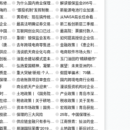
登记办法》
为什么国内商业保理不做卖断式保理？
解读银保监会205号文对保理企业提出的合规要求
道与术
“跟投机制”发挥制衡效用 7券商科创板跟投浮亏2429万元
新能源电池行业加速洗牌 锂价狂泻 十多起“涉锂”收购中止
金融服务
黄奇帆：现在搞传统金融意思不大，产业链金融、供应链金融方兴未衰
从NASA局长任命看商业航天的重要性
融资方式
最高法明确证券交易加杠杆“红线”
新三板创新层三季报扫描
荣成长局面
互联网创业风口已过，商业航天的创业正当其时
最高院：票据付款人与第三人签订的代为履行协议不得对抗保理商
规定的通知》
重磅！银保监会发布“商业保理”监管文件：2020年6月末前清理完成存量
如何提高授信企业信用风险前瞻性管理能力？
综合试验区
去年跨境电商零售进出口202.8亿美元
金融政策丨《恵企利民政策摘编——金融支持企业发展政策》（2）
链金融
浅谈航天商业化与商业航天的理念
电商软件市场火热！光云科技接近科创板
资本市场能否成功？
油氢合建站模式是未来建设方向
玉门油田的“精耕细作”
墙”！
弘扬爱国精神，凝聚奋进力量|| 民联集团组织庆祝新中国成立70周年集体观影暨党建活动
展望：未来亚洲的5G+卫星应用
管理工具
重大突破!新规:个人也可以成为土地的抵押权人!(附全文及重点条文解读)
假提单骗术：70辆路虎失踪，供应方跑路4千万打水漂
步骤大汇总！
应收账款项目审查应注意的事项
国内跨境电商行业相关支持政策
界
商业航天产业迎来“黄金期”
漫谈投资机构对企业的估值（二十）：有趣的倍数
美元目标迈进
土地政策丨《国务院办公厅关于完善建设用地使用权 转让、出租、抵押二级市场的指导意见》
产业政策丨青岛市深入开展“双招双引”攻势作战方案（2019—2022年）
资格试点的公告
税收政策丨关于耕地占用税征收管理有关事项的公告
税收政策丨关于发布《中华人民共和国耕地占用税法实施办法》的公告
腐难在哪？
资本市场政策丨国务院金融稳定发展委员会召开第七次会议
宏观政策丨青岛获批全国首批国家物流枢纽
科创板
保理的三大风险
25年，中国保理长河的足迹
大发展
供应链金融只有参与供应链之中才能控制风险
江南愤青：扯淡的金融创新
进口业务完成
易瑞国际荣膺“2019中国B2B供应链金融创新奖”！
土地政策丨新旧对比！新《土地管理法》7大亮点解读以及对房地产开发的影响（4）