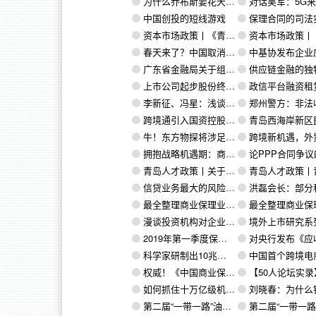
为什么乔布斯要花天价收购Siri？
对话吴军：5G来了，新的商业发展机会在
中国创投的短线游戏
保理合同的司法实践及其实
资本市场政策丨《青岛西海岸新区加快推进企业上市工作实施方案》
资本市场政策丨《青岛市上市融资奖励专项资金
春天来了？中国取消了石油天然气勘探开发限制
中基协发布企业应收账款、融资租赁债权、PPP+ABS业务尽职调
广东省金融局关于组织开展商业保理行业专项清理排查的通知
供应链金融的独特视角：渗入年成交额超10万
上市公司起步股份终止收购跨境电商企业泽汇科技股权
政信平台融资租赁业务相关
李新征、冯星：浅谈商业保理、融资租赁公司被法院系统认定为“职业放贷人”的经营风险
郑州警方：非法收回融资租赁车辆属于“套路贷
跨境通引入国资控股股东，泸州老窖集团拟入主加码跨境业务
青岛西海岸新区民营企业联合投资集团有限公司2019年第二次股
牛！东方物探将涉足人工智能，开辟石油勘探业新道路
跨境新机遇，外贸新发展，2019中国（宁波）跨境电商高
拥抱战略机遇期：商业保理寻求创新转型
论PPP合同争议的可仲裁性丨德恒
青岛人才政策丨关于印发《青岛市引进培养的顶尖人才认定和奖励资助实施细则（试行）》的通知
青岛人才政策丨青岛西海岸新区关于实施“梧桐树”聚才
信贷业务最大的风险是操作风险！操作风险管理能力将成为决定信贷机构持续发展的关键
洪磊会长：部分私募机构从事保理、融资租赁等类金融业务，将类金融业务风险传
最全整理商业保理业务征信尽调服务（附五大类别尽职调查要诀）尽调不再难（二）
最全整理商业保理业务征信尽调服务（附五大类别尽职调查要诀）尽
漫谈投资机构对企业的估值（十）：影响力估值法
境外上市研究系列之VIE架构部分：VIE架
2019年第一季度保理资产证券化报告（一）
对央行发布《应收账款质押登记办法（修订征求意见
科学家研制出10兆瓦激光器：任何物质靠近秒蒸发
中国首个跨境电商保税区内分拨中心在天
权威！《中国商业保理行业发展报告（2018）》正式发布
【50人论坛实录】刘向阳：商业保理行业发展呼唤顶
如何抓住十万亿级机会的“B2B供应链”
刘晓春：为什么银行更愿意贷款
第二届“一带一路”油气合作圆桌会议观点分享（三）
第二届“一带一路”油气合作圆桌会议观点分